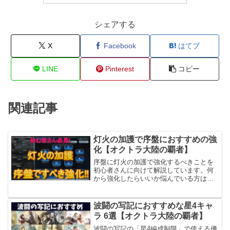
シェアする
X
Facebook
はてブ
LINE
Pinterest
コピー
関連記事
灯火の加護で序盤におすすめの強
化【オクトラ大陸の覇者】
序盤に灯火の加護で強化するべきことを
初心者さんに向けて解説しています。何
から強化したらいいか悩んでいる方はぜ
ひ参考にしてみてください。
波闘の写記におすすめな星4キャ
ラ 6選【オクトラ大陸の覇者】
波闘の写記の「星4編成制限」で使える優