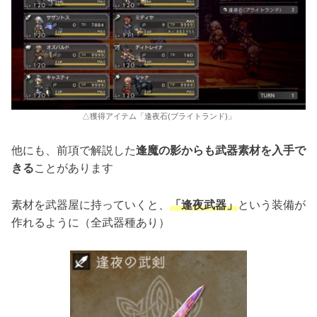
△獲得アイテム「逢夜石(ブライトランド)」
他にも、前項で解説した
逢魔の影からも武器素材を入手で
きる
ことがあります
素材を武器屋に持っていくと、
「逢夜武器」
という装備が
作れるように（全武器種あり）