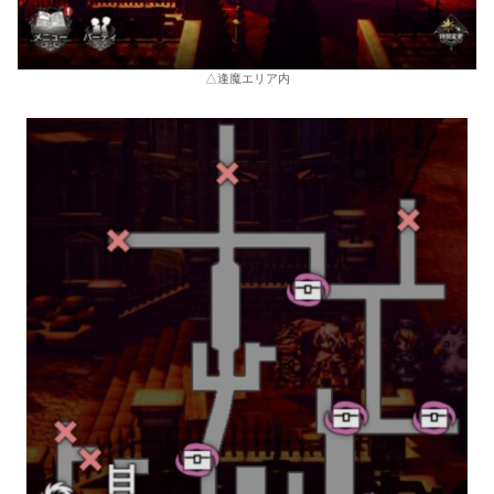
△逢魔エリア内