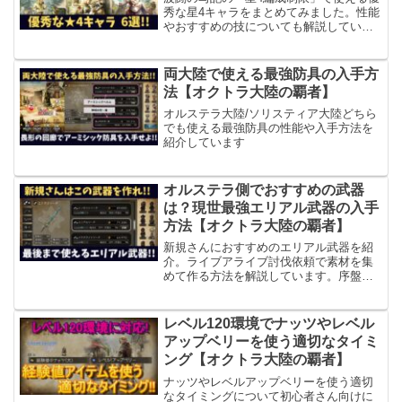
秀な星4キャラをまとめてみました。性能
やおすすめの技についても解説していま
す。現在使っているパーティの中で代用
できそうなキャラを育成し、多くの報酬
を狙ってみましょう
両大陸で使える最強防具の入手方
法【オクトラ大陸の覇者】
オルステラ大陸/ソリスティア大陸どちら
でも使える最強防具の性能や入手方法を
紹介しています
オルステラ側でおすすめの武器
は？現世最強エリアル武器の入手
方法【オクトラ大陸の覇者】
新規さんにおすすめのエリアル武器を紹
介。ライブアライブ討伐依頼で素材を集
めて作る方法を解説しています。序盤か
ら作っておけば、長く活用できる武器な
のでぜひ作っておきましょう。
レベル120環境でナッツやレベル
アップベリーを使う適切なタイミ
ング【オクトラ大陸の覇者】
ナッツやレベルアップベリーを使う適切
なタイミングについて初心者さん向けに