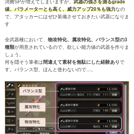
消費SPが増えてしまいますが、
武器の強さを測るgrade
値、パラメーターとも高く、威力アップ20％も強力
なの
で、アタッカーにはぜひ装備させておきたい武器になりま
す
全武器種において、
物攻特化、属攻特化、バランス型の3
種類
が用意されているので、欲しい能力値の武器を作りま
しょう。
何を隠そう筆者は
間違えて素材を無駄にした経験あり
で
す。バランス型、ほんと使わないので…。