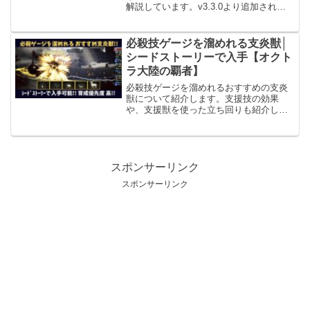
解説しています。v3.3.0より追加された
オーバークラスアップ(Lv.120環境)にも対
応した考え方になっていますので、ぜひ
参考にしてみてください。
必殺技ゲージを溜めれる支炎獣│
シードストーリーで入手【オクト
ラ大陸の覇者】
必殺技ゲージを溜めれるおすすめの支炎
獣について紹介します。支援技の効果
や、支援獣を使った立ち回りも紹介して
いるので、ぜひ参考にしてみてくださ
い。
スポンサーリンク
スポンサーリンク