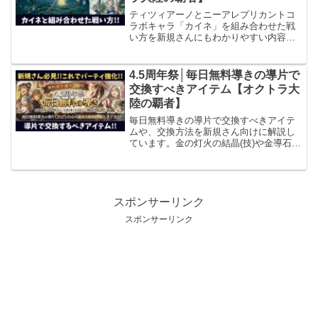
ティツィアーノとニーアレプリカントコ
ラボキャラ「カイネ」を組み合わせた戦
い方を新規さんにもわかりやすい内容で
まとめました。ティツィアーノの性能や
おすすめの技、短剣弱点付与の仕様を理
解できる内容となっています。
4.5周年祭│毎日無料導きの導片で
交換すべきアイテム【オクトラ大
陸の覇者】
毎日無料導きの導片で交換すべきアイテ
ムや、交換方法を新規さん向けに解説し
ています。金の灯火の結晶(技)や金導石、
五星の英傑印などの枯渇しやすいアイテ
ムも入手可能です。序盤からパーティを
強化できるのでぜひ入手しておきましょ
う。
スポンサーリンク
スポンサーリンク