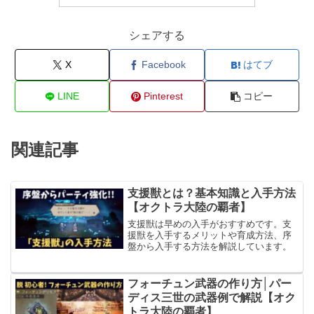
シェアする
X
Facebook
はてブ
LINE
Pinterest
コピー
関連記事
支援獣とは？基本知識と入手方法
【オクトラ大陸の覇者】
支援獣は早めの入手がおすすめです。支
援獣を入手するメリットや育成方法、序
盤から入手する方法を解説しています。
フォーチュン武器の作り方│パー
ディス三世の武器例で解説【オク
トラ大陸の覇者】