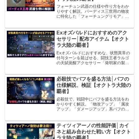
フォーチュン武器の仕様や作り方をわか
りやすく解説。パーディス三世用の物攻
に特化した「フォーチュングリモア」の
作成例をもとに解説しています。
Exオズバルドにおすすめのアク
セサリー│配布アイテム【オクト
ラ大陸の覇者】
Exオズバルドにおすすめな、状態異常の
付与ターンを延ばせる、闘技王者ラルゴ
の天賦覚醒アクセサリー「発明家の製図
板」の入手方法を紹介します。状態異常
を付与するキャラ全般におすすめのアク
セサリーなので、ぜひ参考にしてみてく
必殺技でバフを盛る方法│バフの
ださい。
仕様解説、検証【オクトラ大陸の
覇者】
必殺技で、戦闘中にバフを盛る方法をわ
かりやすく解説。「物攻アップ」「属攻
アップ」「ダメージアップ」系バフの基
礎を理解して火力アップしましょう。
ティツィアーノの性能評価│カイ
ネと組み合わせた戦い方【オクト
ラ大陸の覇者】