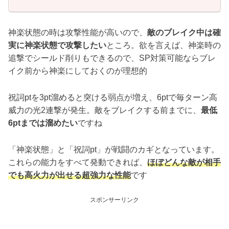
神楽状態の時は攻撃性能が高いので、
敵のブレイク中は確
実に神楽状態で攻撃したい
ところ。欲を言えば、神楽時の
追撃でシールド削りもできるので、SP対策可能ならブレ
イク前から神楽にしておくのが理想的
祝詞ptを3pt溜めると突ける弱点が増え、6ptで毎ターン高
威力の光2連撃が発生。敵をブレイクする前までに、
最低
6ptまでは溜めたい
ですね
「神楽状態」と「祝詞pt」が戦闘のカギとなっています。
これらの能力をすべて発動できれば、
ほぼどんな敵が相手
でも高火力が出せる超強力な性能
です
スポンサーリンク