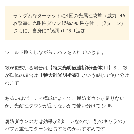
ランダムなターゲットに4回の光属性攻撃（威力 45）

攻撃毎に光耐性ダウン15%の効果を付与（2ターン）

さらに、自身に”祝詞pt”を1追加
シールド削りしながらデバフを入れていきます
敵が複数いる場合は
【
特大光明破護祈祷(全体)Ⅲ
】
を、敵
が単体の場合は
【
特大乱光明祈祷
】
という感じで使い分け
れます
あるいはパーティ構成によって、属防ダウンが足りない
か、光耐性ダウンが足りないかで使い分けてもOK
属防ダウンの方は効果が2ターンなので、別のキャラのデ
バフと重ねてターン延長するのがおすすめです