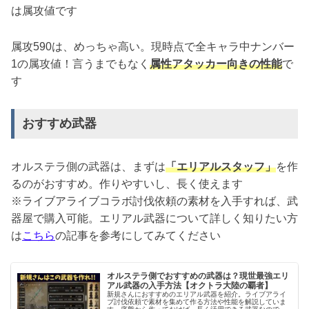
は属攻値です
属攻590は、めっちゃ高い。現時点で全キャラ中ナンバー
1の属攻値！言うまでもなく
属性アタッカー向き
の性能
で
す
おすすめ武器
オルステラ側の武器は、まずは
「エリアルスタッフ」
を作
るのがおすすめ。作りやすいし、長く使えます
※ライブアライブコラボ討伐依頼の素材を入手すれば、武
器屋で購入可能。エリアル武器について詳しく知りたい方
は
こちら
の記事を参考にしてみてください
オルステラ側でおすすめの武器は？現世最強エリ
アル武器の入手方法【オクトラ大陸の覇者】
新規さんにおすすめのエリアル武器を紹介。ライブアライ
ブ討伐依頼で素材を集めて作る方法や性能を解説していま