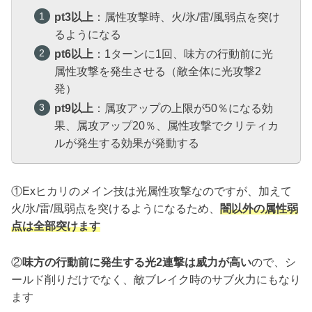
pt3以上
：属性攻撃時、火/氷/雷/風弱点を突け
るようになる
pt6以上
：1ターンに1回、味方の行動前に光
属性攻撃を発生させる（敵全体に光攻撃2
発）
pt9以上
：属攻アップの上限が50％になる効
果、属攻アップ20％、属性攻撃でクリティカ
ルが発生する効果が発動する
①Exヒカリのメイン技は光属性攻撃なのですが、加えて
火/氷/雷/風弱点を突けるようになるため、
闇以外の属性弱
点は全部突けます
②
味方の行動前に発生する光2連撃は威力が高い
ので、シ
ールド削りだけでなく、敵ブレイク時のサブ火力にもなり
ます