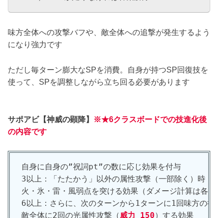
味方全体への攻撃バフや、敵全体への追撃が発生するよう
になり強力です
ただし毎ターン膨大なSPを消費。自身が持つSP回復技を
使って、SPを調整しながら立ち回る必要があります
サポアビ【
神威の顕降
】
※★6クラスボードでの技進化後
の内容です
自身に自身の”祝詞pt”の数に応じ効果を付与

3以上：「たたかう」以外の属性攻撃（一部除く）時

火・氷・雷・風弱点を突ける効果（ダメージ計算は各攻撃
6以上：さらに、次のターンから1ターンに1回味方の行
敵全体に2回の光属性攻撃（
威力 150
）する効果
