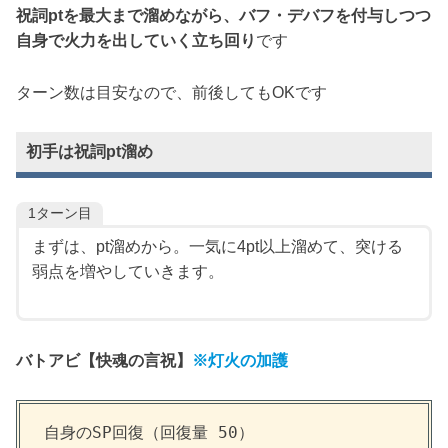
祝詞ptを最大まで溜めながら、バフ・デバフを付与しつつ
自身で火力を出していく立ち回り
です
ターン数は目安なので、前後してもOKです
初手は祝詞pt溜め
1ターン目
まずは、pt溜めから。一気に4pt以上溜めて、突ける
弱点を増やしていきます。
バトアビ【
快魂の言祝
】
※灯火の加護
自身のSP回復（回復量 50）
