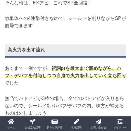
そんな時は、EXアビ。これでSP全回復！
敵単体への4連撃付きなので、シールドを削りながらSPが
復帰できます
高火力を出す流れ
あくまで一例ですが、
祝詞ptを最大まで溜めながら、バ
フ・デバフを付与しつつ自身で火力を出していく立ち回り
でした
無凸でバトアビが3枠の場合、全てのバトアビが入りきら
ないので、シールド削り/バフ/デバフの内、味方が補える
ものは外しましょう
ホーム
お役立ち記事
新キャラ評価
攻略記事
お問い合わせ
サイドバー