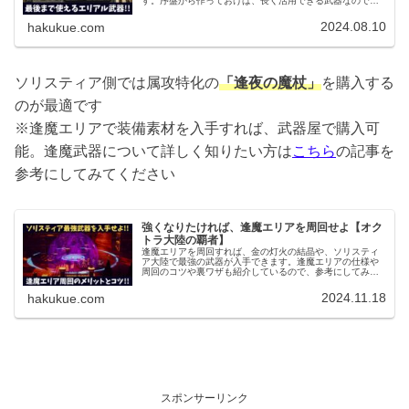
す。序盤から作っておけば、長く活用できる武器なのでぜ
ひ作っておきましょう。
2024.08.10
hakukue.com
ソリスティア側では属攻特化の
「逢夜の魔杖」
を購入する
のが最適です
※逢魔エリアで装備素材を入手すれば、武器屋で購入可
能。逢魔武器について詳しく知りたい方は
こちら
の記事を
参考にしてみてください
強くなりたければ、逢魔エリアを周回せよ【オク
トラ大陸の覇者】
逢魔エリアを周回すれば、金の灯火の結晶や、ソリスティ
ア大陸で最強の武器が入手できます。逢魔エリアの仕様や
周回のコツや裏ワザも紹介しているので、参考にしてみて
ください。
2024.11.18
hakukue.com
スポンサーリンク