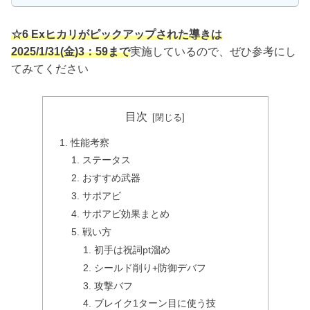
☆6 Exヒカリがピックアップされた導きは
2025/1/31(金)3：59まで
実施しているので、ぜひ参考にし
てみてください
目次
性能考察
ステータス
おすすめ武器
サポアビ
サポアビ効果まとめ
戦い方
初手は祝詞pt溜め
シールド削り+防御デバフ
攻撃バフ
ブレイク1ターン目に使う技