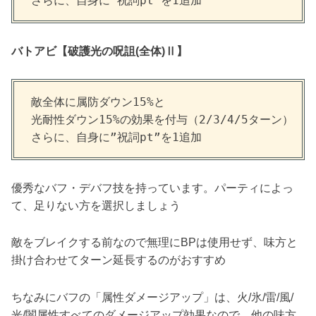
さらに、自身に”祝詞pt”を1追加
バトアビ【
破護光の呪詛(全体)Ⅱ
】
敵全体に属防ダウン15%と

光耐性ダウン15%の効果を付与（2/3/4/5ターン）

さらに、自身に”祝詞pt”を1追加
優秀なバフ・デバフ技を持っています。パーティによっ
て、足りない方を選択しましょう
敵をブレイクする前なので無理にBPは使用せず、味方と
掛け合わせてターン延長するのがおすすめ
ちなみにバフの「属性ダメージアップ」は、火/氷/雷/風/
光/闇属性すべてのダメージアップ効果なので、他の味方