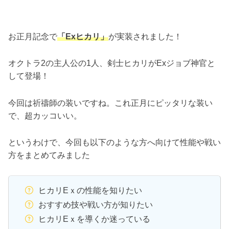
お正月記念で
「
Ex
ヒカリ
」
が実装されました！
オクトラ2の主人公の1人、剣士ヒカリがExジョブ神官と
して登場！
今回は祈禱師の装いですね。これ正月にピッタリな装い
で、超カッコいい。
というわけで、今回も以下のような方へ向けて性能や戦い
方をまとめてみました
ヒカリEｘの性能を知りたい
おすすめ技や戦い方が知りたい
ヒカリEｘを導くか迷っている