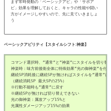
まず常時発動の「ベーシックアビ」や「サポア
ビ」効果を理解しておくと、キャラの性能や闘い
方がイメージしやすいので、先に見ていきましょ
う
ベーシックアビリティ【
スタイルシフト:神楽
】
コマンド選択時、”通常”と”神楽”にスタイルを切り替え
神楽時：味方前後衛全体に特殊効果”光の御神楽”を付与

継続SP消耗後に継続SPが無ければスタイルを”通常”に戻
（継続消耗SP 最大SPの25%）

※行動不能時も”通常”に戻す

※継続SPが無ければ切り替えできない

光の御神楽：属攻アップ15%と

光属性ダメージアップ15%の効果