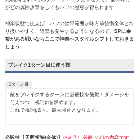
がどの属性攻撃をしてもバフの恩恵が得られます
神楽状態で使えば、バフの効果範囲が味方前後衛全体とな
り扱いやすく、追撃も発生するようになるので、
SPに余
裕がある戦いならここで神楽へスタイルシフトしておきま
しょう
ブレイク1ターン目に使う技
5ターン目
敵をブレイクするターンに必殺技を発動！ダメージを
与えつつ、祝詞ptを溜めます。
これで祝詞pt9へ、最大強化となります。
必殺技
【
天照祈祷(全体)
】
※赤字は必殺Lv.20の内容です