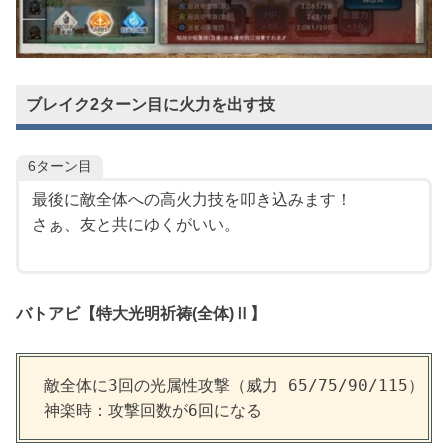
ブレイク2ターン目に火力を出す技
6ターン目
最後に敵全体への高火力技を叩き込みます！
さぁ、友と共にゆくがいい。
バトアビ【
特大光明祈祷(全体)Ⅱ
】
敵全体に3回の光属性攻撃（威力 65/75/90/115）

神楽時：攻撃回数が6回になる