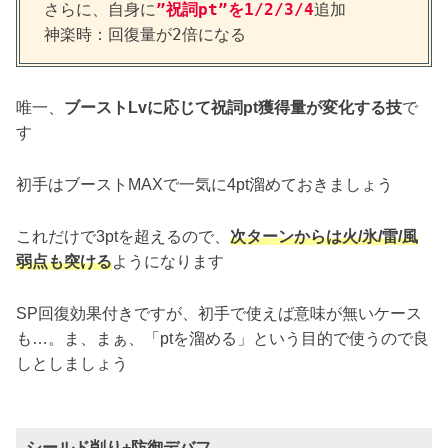
さらに、自身に
”祝詞pt”を1/2/3/4
追加

神楽時：回復量が2倍になる
唯一、
ブーストLvに応じて祝詞pt獲得量が変化する技
で
す
初手はブーストMAXで一気に4pt溜めておきましょう
これだけで3ptを超えるので、
次ターンからは火/氷/雷/風
弱点も突ける
ようになります
SP回復効果付きですが、初手で使えば意味が無いケース
も…。ま、まぁ、「ptを溜める」という目的で使うので良
しとしましょう
シールド削り+防御デバフ