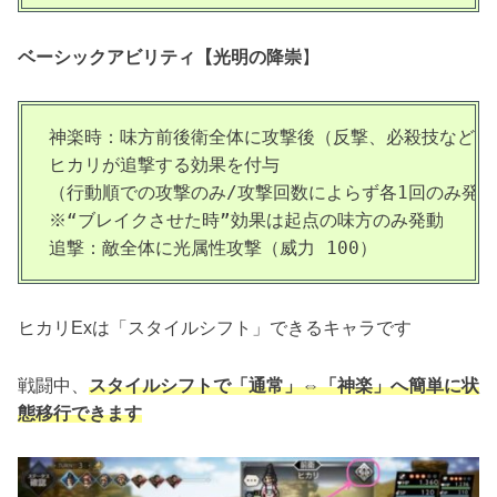
ベーシックアビリティ【
光明
の降崇
】
神楽時：味方前後衛全体に攻撃後（反撃、必殺技など一部
ヒカリが追撃する効果を付与

（行動順での攻撃のみ/攻撃回数によらず各1回のみ発動
※“ブレイクさせた時”効果は起点の味方のみ発動

追撃：敵全体に光属性攻撃（威力 100）
ヒカリExは「スタイルシフト」できるキャラです
戦闘中、
スタイルシフトで「通常」⇔「神楽」へ簡単に状
態移行できます