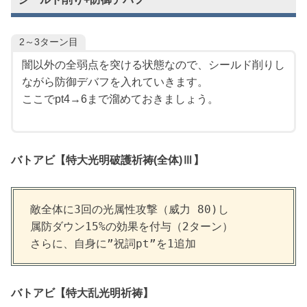
2～3ターン目
闇以外の全弱点を突ける状態なので、シールド削りし
ながら防御デバフを入れていきます。
ここでpt4→6まで溜めておきましょう。
バトアビ【
特大光明破護祈祷(全体)Ⅲ
】
敵全体に3回の光属性攻撃（威力 80)し

属防ダウン15%の効果を付与（2ターン）

さらに、自身に”祝詞pt”を1追加
バトアビ【
特大乱光明祈祷
】