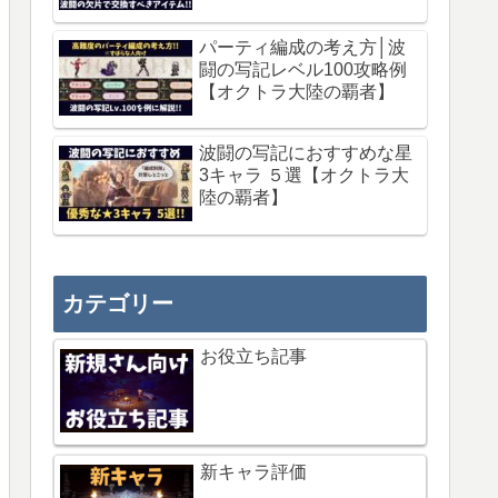
パーティ編成の考え方│波
闘の写記レベル100攻略例
【オクトラ大陸の覇者】
波闘の写記におすすめな星
3キャラ ５選【オクトラ大
陸の覇者】
カテゴリー
お役立ち記事
新キャラ評価