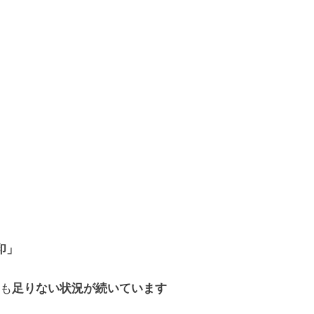
印」
も
足りない状況が続いています