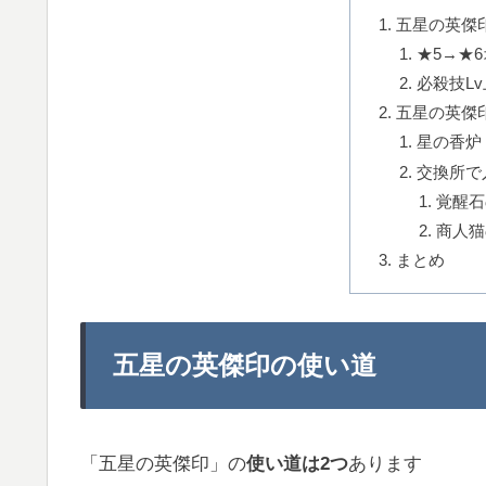
五星の英傑
★5→★
必殺技L
五星の英傑
星の香炉
交換所で
覚醒石
商人猫
まとめ
五星の英傑印の使い道
「五星の英傑印」の
使い道は2つ
あります