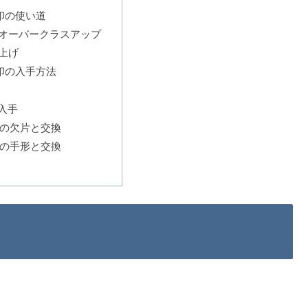
印の使い道
6オーバークラスアップ
v上げ
印の入手方法
入手
の欠片と交換
の手形と交換