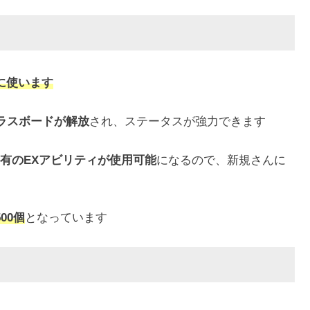
に使います
ラスボードが解放
され、ステータスが強力できます
有のEXアビリティが使用可能
になるので、新規さんに
500個
となっています