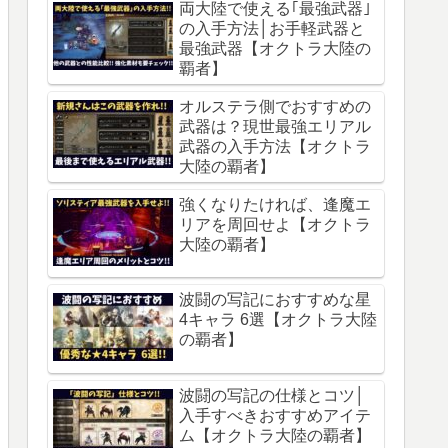
両大陸で使える｢最強武器｣
の入手方法│お手軽武器と
最強武器【オクトラ大陸の
覇者】
オルステラ側でおすすめの
武器は？現世最強エリアル
武器の入手方法【オクトラ
大陸の覇者】
強くなりたければ、逢魔エ
リアを周回せよ【オクトラ
大陸の覇者】
波闘の写記におすすめな星
4キャラ 6選【オクトラ大陸
の覇者】
波闘の写記の仕様とコツ│
入手すべきおすすめアイテ
ム【オクトラ大陸の覇者】