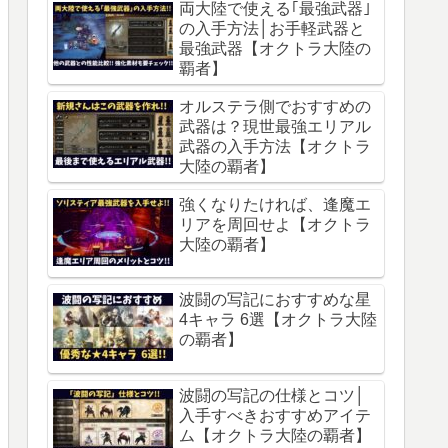
両大陸で使える｢最強武器｣
の入手方法│お手軽武器と
最強武器【オクトラ大陸の
覇者】
オルステラ側でおすすめの
武器は？現世最強エリアル
武器の入手方法【オクトラ
大陸の覇者】
強くなりたければ、逢魔エ
リアを周回せよ【オクトラ
大陸の覇者】
波闘の写記におすすめな星
4キャラ 6選【オクトラ大陸
の覇者】
波闘の写記の仕様とコツ│
入手すべきおすすめアイテ
ム【オクトラ大陸の覇者】