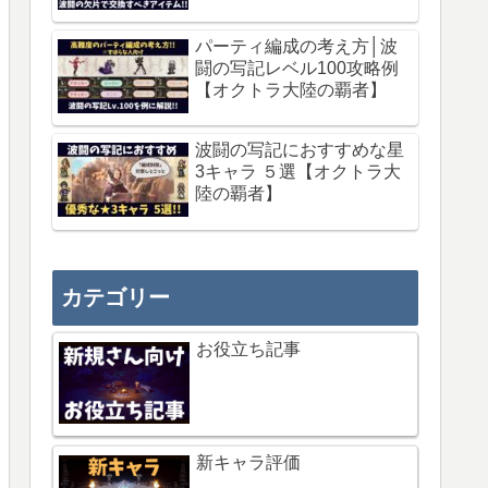
パーティ編成の考え方│波
闘の写記レベル100攻略例
【オクトラ大陸の覇者】
波闘の写記におすすめな星
3キャラ ５選【オクトラ大
陸の覇者】
カテゴリー
お役立ち記事
新キャラ評価