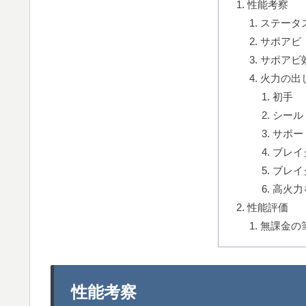
性能考察
ステータ
サポアビ
サポアビ
火力の出
初手
シール
サポー
ブレイ
ブレイ
高火力
性能評価
無課金の
性能考察