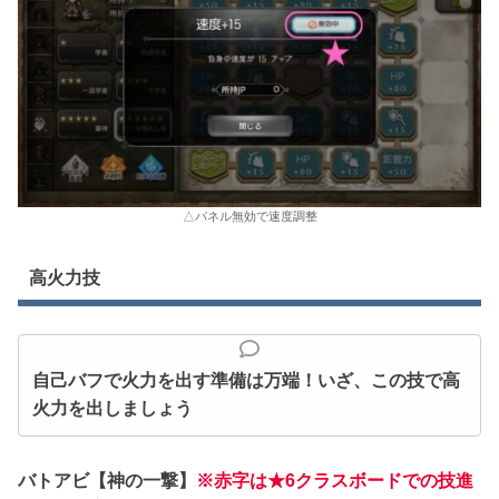
△パネル無効で速度調整
高火力技
自己バフで火力を出す準備は万端！いざ、この技で高
火力を出しましょう
バトアビ【神の一撃】
※赤字は★6クラスボードでの技進