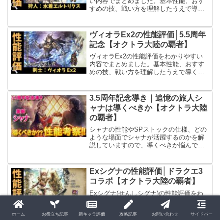
い内容でまとめました。基本性能、おす
すめの技、戦い方を理解したうえで導く
べきか判断していただける内容となって
います。
ヴィオラEx2の性能評価│5.5周年
記念【オクトラ大陸の覇者】
ヴィオラEx2の性能評価をわかりやすい
内容でまとめました。基本性能、おすす
めの技、戦い方を理解したうえで導くべ
きか判断していただける内容となってい
ます。
3.5周年記念導き｜追憶の旅人シ
ャナは導くべきか【オクトラ大陸
の覇者】
シャナの性能やSPストックの仕様、どの
ような場面でシャナが活躍するのかを解
説していますので、導くべきか悩んでい
る方におすすめです。
Exシグナの性能評価│ドラクエ3
コラボ【オクトラ大陸の覇者】
Exシグナ(せんしシグナ)の性能評価をわ
かりやすい内容でまとめました。基本性
能、おすすめの技、闘い方を理解したう
ホーム
お役立ち記事
新キャラ評価
攻略記事
お問い合わせ
サイドバー
えで導くべきか判断していただける内容