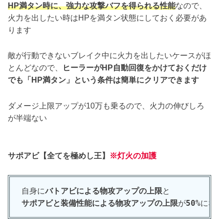
HP満タン時に、強力な攻撃バフを得られる性能
なので、
火力を出したい時はHPを満タン状態にしておく必要があ
ります
敵が行動できないブレイク中に火力を出したいケースがほ
とんどなので、
ヒーラーがHP自動回復をかけておくだけ
でも「HP満タン」という条件は簡単にクリアできます
ダメージ上限アップが10万も乗るので、火力の伸びしろ
が半端ない
サポアビ【全てを極めし王】
※灯火の加護
自身に
バトアビによる物攻アップの上限
と
サポアビと装備性能による物攻アップの上限
が
50%
にな