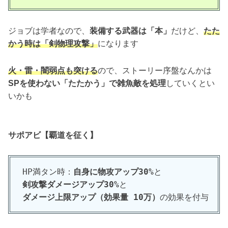
ジョブは学者なので、
装備する武器は「本」
だけど、
たた
かう時は「剣物理攻撃」
になります
火・雷・闇弱点も突ける
ので、ストーリー序盤なんかは
SPを使わない「たたかう」で雑魚敵を処理
していくとい
いかも
サポアビ【覇道を征く】
HP満タン時：
自身に物攻アップ30%
と
剣攻撃ダメージアップ30%
と
ダメージ上限アップ（効果量 10万）
の効果を付与