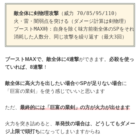
敵全体に剣物理攻撃
（威力 70/85/95/110）
火・雷・闇弱点を突ける（ダメージ計算は剣物理）
ブーストMAX時：自身を除く味方前衛全体のSPをそれぞ
消耗した人数分、同じ攻撃を繰り返す（最大3回）
ブーストMAXで、敵全体に4連撃
ができます。
必殺を使っ
ていれば、8連撃
！
敵全体に高火力を出したい場合
や
SPが足りない場合
に
「巨富の業剣」を使う感じでいいと思います
ただ、
最終的には「巨富の業剣」の方が火力が出せます
火力を突き詰めると、
単発技の場合は、どうしてもダメー
ジ上限で頭打ち
になってしまいますからね