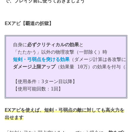
で、ブレイク前に使っておきましょう
EXアビ【覇道の折獄】
自身に
必ずクリティカルの効果
と
「たたかう」以外の物理攻撃（一部除く）時
短剣・弓弱点を突ける効果
（ダメージ計算は各攻撃に準
ダメージ上限アップ
（効果量 10万）の効果を付与（3/
【使用条件：3ターン目以降】
【使用可能回数：1回】
EXアビを使えば、短剣・弓弱点の敵に対しても高火力を
出せます