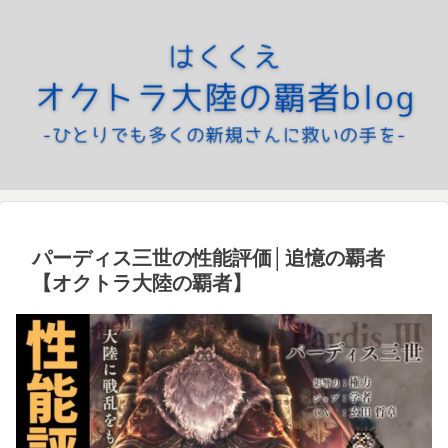
パーディス三世の性能評価│追憶の覇者
【オクトラ大陸の覇者】