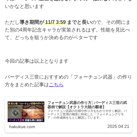
いかなと思います
ただし
導き期間が
11/7 3:59
までと長い
ので、その間にま
た別の4周年記念キャラが実装されるはず。性能を見比べ
て、どっちを狙うか決めるのがベターです
今回の記事は以上となります
パーディス三世におすすめの「フォーチュン武器」の作り
方をまとめた記事は
こちら
フォーチュン武器の作り方│パーディス三世の武
器例で解説【オクトラ大陸の覇者】
フォーチュン武器の仕様や作り方をわかりやすく解説。パ
ーディス三世用の物攻に特化した「フォーチュングリモ
ア」の作成例をもとに解説しています。
2025.04.21
hakukue.com