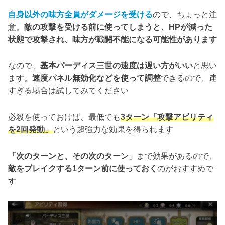
自身以外の味方全員がダメージを受ける
ので、ちょっと注
意。
敵の攻撃を受ける前に使ってしまうと、HPが減った
状態で攻撃され、味方が戦闘不能になる可能性があります
なので、
基本パーディス三世の速度は遅い方がいい
と思い
ます。
速度パネル無効化などを使って調整
できるので、速
すぎる場合は試してみてください
必殺を使っておけば、最低でも
3ターン「攻撃アビリティ
を2回発動」
という超強力な効果を得られます
「次のターンと、その次のターン」
まで効果があるので、
敵をブレイクする1ターン前に使っておく
のがおすすめで
す