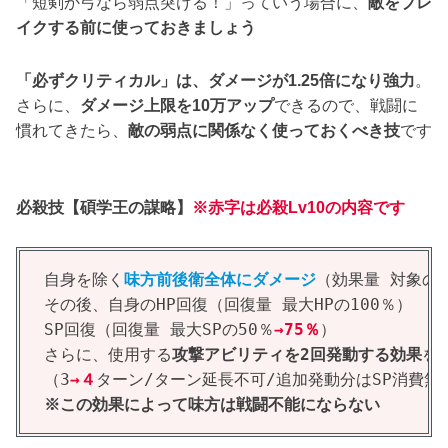
「短剣か弓なら弱点突ける！」っていう場合に、
敵をブレ
イクする前に使っておきましょう
「必ずクリティカル」は、ダメージが1.25倍になり強力
。
さらに、
ダメージ上限を10万アップ
できるので、戦闘に
慣れてきたら、
敵の弱点に関係なく使っておくべき技
です
必殺技【碩学王の謀略】
※赤字は必殺Lv10の内容です
自身を除く
味方前後衛全体にダメージ
（効果量 対象の最
その後、自身のHP回復（回復量 最大HPの100％）
SP回復（回復量 最大SPの50％
→75％
）
さらに、使用する
攻撃アビリティを2回発動する効果
を
（3
→４
ターン/ターン延長不可/追加発動分はSP消費無
※この効果によって味方は戦闘不能にならない