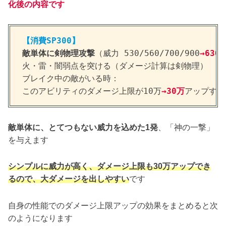
化後の内容です
【消費SP300】
敵単体に剣物理攻撃
（威力 530/560/700/900
→630/
火・雷・闇弱点を突ける（ダメージ計算は剣物理）
ブレイク中の敵がいる時：
このアビリティのダメージ上限が10万
→30万
アップする
敵単体に、とてつもない威力を込めた1発
、「神の一撃」
を与えます
シンプルに威力が高く、ダメージ上限も30万アップでき
るので、大ダメージを出しやすい
です
自身の性能でのダメージ上限アップの効果をまとめると次
のようになります